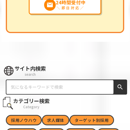
24時間受付中
markunread
＼即日対応／
サイト内検索
search
search
カテゴリー検索
Category
採用ノウハウ
求人媒体
ターゲット別採用