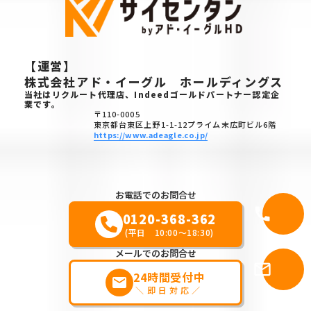
【運営】
株式会社アド・イーグル ホールディングス
当社はリクルート代理店、Indeedゴールドパートナー認定企
業です。
〒110-0005
東京都台東区上野1-1-12プライム末広町ビル6階
https://www.adeagle.co.jp/
お電話でのお問合せ
call
電話問合
0120-368-362
(平日 10:00～18:30)
メールでのお問合せ
メール問
mail_outline
24時間受付中
せ
markunread
＼即日対応／