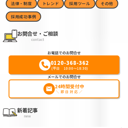
法律・制度
トレンド
採用ツール
その他
採用成功事例
お問合せ・ご相談
contact
お電話でのお問合せ
0120-368-362
(平日 10:00～18:30)
メールでのお問合せ
24時間受付中
markunread
＼即日対応／
新着記事
new