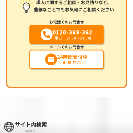
求人に関するご相談・お見積りなど、
些細なことでもお気軽にご相談ください
お電話でのお問合せ
0120-368-362
(平日 10:00～18:30)
メールでのお問合せ
24時間受付中
markunread
＼即日対応／
サイト内検索
search