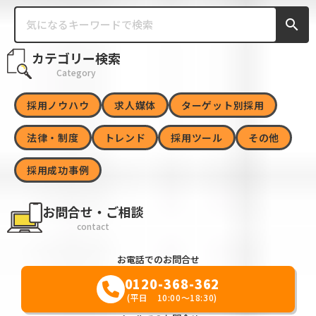
search
カテゴリー検索
Category
採用ノウハウ
求人媒体
ターゲット別採用
法律・制度
トレンド
採用ツール
その他
採用成功事例
お問合せ・ご相談
contact
お電話でのお問合せ
0120-368-362
(平日 10:00～18:30)