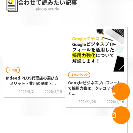
合わせて読みたい記事
pickup article
その他
採用ノウハウ
Indeed PLUS代理店の選び方
Googleビジネスプロフィール
｜メリット・費用の基本・...
で採用力強化！クチコミ活用
call
電話問合
2025/9/2
2026/5/19
と...
2024/1/26
2026/4/16
メール問
mail_outline
せ