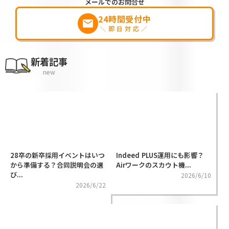
メールでのお問合せ
24時間受付中
markunread
＼即日対応／
新着記事
new
28卒の新卒採用イベントはいつ
Indeed PLUS運用にも影響？
から準備する？合同説明会の選
Airワークのスカウト機...
び...
2026/6/10
2026/6/22