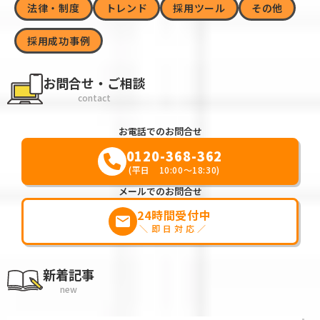
法律・制度
トレンド
採用ツール
その他
採用成功事例
お問合せ・ご相談
contact
お電話でのお問合せ
0120-368-362
(平日 10:00～18:30)
メールでのお問合せ
24時間受付中
markunread
＼即日対応／
新着記事
new