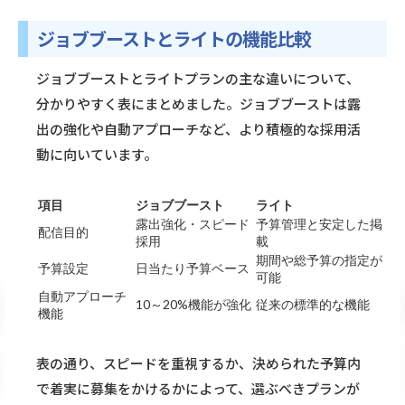
ジョブブーストとライトの機能比較
ジョブブーストとライトプランの主な違いについて、
分かりやすく表にまとめました。ジョブブーストは露
出の強化や自動アプローチなど、より積極的な採用活
動に向いています。
項目
ジョブブースト
ライト
露出強化・スピード
予算管理と安定した掲
配信目的
採用
載
期間や総予算の指定が
予算設定
日当たり予算ベース
可能
自動アプローチ
10～20%機能が強化
従来の標準的な機能
機能
表の通り、スピードを重視するか、決められた予算内
で着実に募集をかけるかによって、選ぶべきプランが