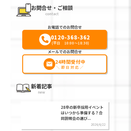
お問合せ・ご相談
contact
お電話でのお問合せ
0120-368-362
(平日 10:00～18:30)
メールでのお問合せ
24時間受付中
markunread
＼即日対応／
新着記事
new
28卒の新卒採用イベント
はいつから準備する？合
同説明会の選び...
2026/6/22