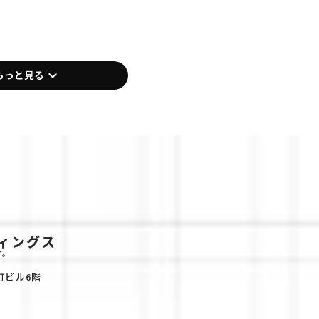
keyboard_arrow_down
もっと見る
ィングス
す。
町ビル6階