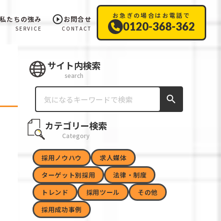
お急ぎの場合はお電話で
play_circle_outline
私たちの強み
お問合せ
0120-368-362
SERVICE
CONTACT
サイト内検索
search
search
カテゴリー検索
Category
採用ノウハウ
求人媒体
ターゲット別採用
法律・制度
トレンド
採用ツール
その他
採用成功事例