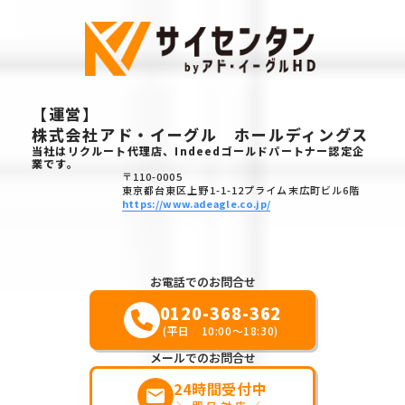
【運営】
株式会社アド・イーグル ホールディングス
当社はリクルート代理店、Indeedゴールドパートナー認定企
業です。
〒110-0005
東京都台東区上野1-1-12プライム末広町ビル6階
https://www.adeagle.co.jp/
お電話でのお問合せ
0120-368-362
(平日 10:00～18:30)
メールでのお問合せ
24時間受付中
markunread