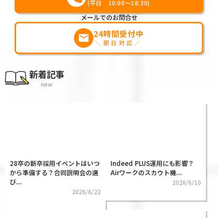
(平日 10:00～18:30)
メールでのお問合せ
24時間受付中
markunread
＼即日対応／
新着記事
new
28卒の新卒採用イベントはいつ
Indeed PLUS運用にも影響？
から準備する？合同説明会の選
Airワークのスカウト機...
び...
2026/6/10
2026/6/22