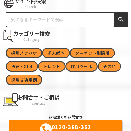
サイト内検索
search
search
カテゴリー検索
Category
採用ノウハウ
求人媒体
ターゲット別採用
法律・制度
トレンド
採用ツール
その他
採用成功事例
お問合せ・ご相談
contact
お電話でのお問合せ
0120-368-362