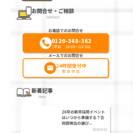
お問合せ・ご相談
contact
お電話でのお問合せ
0120-368-362
(平日 10:00～18:30)
メールでのお問合せ
24時間受付中
markunread
＼即日対応／
新着記事
new
28卒の新卒採用イベント
はいつから準備する？合
同説明会の選び...
2026/6/22