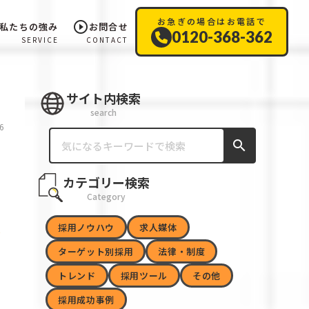
お急ぎの場合はお電話で
play_circle_outline
私たちの強み
お問合せ
0120-368-362
SERVICE
CONTACT
サイト内検索
search
6
search
カテゴリー検索
Category
採用ノウハウ
求人媒体
ターゲット別採用
法律・制度
トレンド
採用ツール
その他
採用成功事例