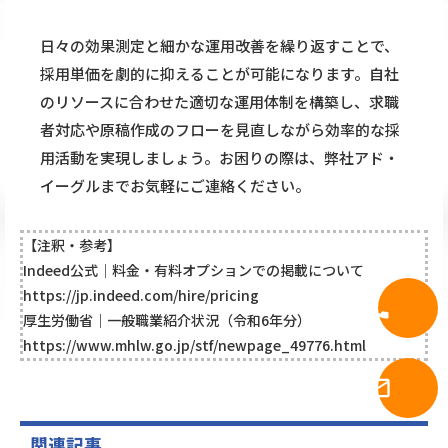
日々の効果測定と細かな運用改善を繰り返すことで、
採用単価を劇的に抑えることが可能になります。自社
のリソースに合わせた適切な運用体制を構築し、求職
者対応や原稿作成のフローを見直しながら効率的な採
用活動を実現しましょう。お困りの際は、弊社アド・
イーグルまでお気軽にご連絡ください。
【注釈・参考】
Indeed公式｜料金・有料オプションでの掲載について
https://jp.indeed.com/hire/pricing
call
電話問合
厚生労働省｜一般職業紹介状況（令和6年分）
https://www.mhlw.go.jp/stf/newpage_49776.html
メール問
mail_outline
せ
関連記事