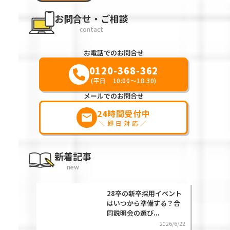
お問合せ・ご相談
contact
お電話でのお問合せ
0120-368-362
(平日 10:00～18:30)
メールでのお問合せ
24時間受付中
markunread
＼即日対応／
新着記事
new
28卒の新卒採用イベント
はいつから準備する？合
同説明会の選び...
2026/6/22