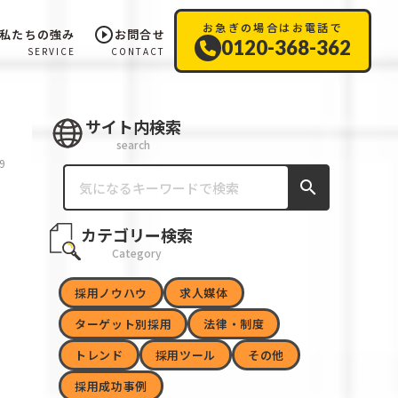
お急ぎの場合はお電話で
play_circle_outline
私たちの強み
お問合せ
0120-368-362
SERVICE
CONTACT
サイト内検索
search
9
search
カテゴリー検索
Category
採用ノウハウ
求人媒体
ターゲット別採用
法律・制度
トレンド
採用ツール
その他
採用成功事例