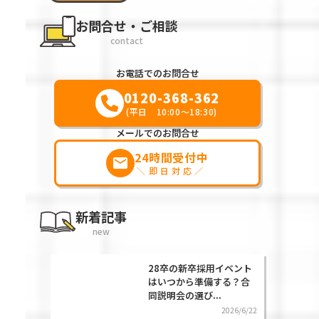
お問合せ・ご相談
contact
お電話でのお問合せ
0120-368-362
(平日 10:00～18:30)
メールでのお問合せ
24時間受付中
markunread
＼即日対応／
新着記事
new
28卒の新卒採用イベント
はいつから準備する？合
同説明会の選び...
2026/6/22