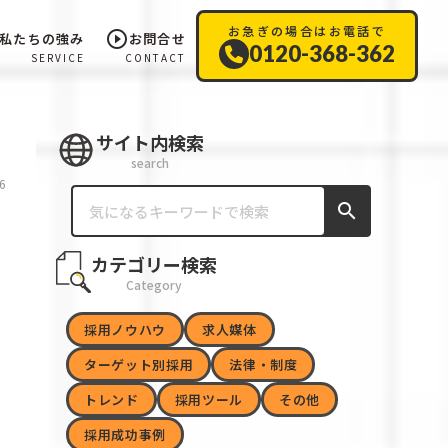
お急ぎの場合はお電話で
play_circle_outline
私たちの強み
お問合せ
0120-368-362
SERVICE
CONTACT
サイト内検索
search
6
search
カテゴリー検索
Category
採用ノウハウ
求人媒体
ターゲット別採用
法律・制度
トレンド
採用ツール
その他
採用成功事例