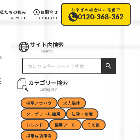
お急ぎの場合はお電話で
play_circle_outline
私たちの強み
お問合せ
0120-368-362
SERVICE
CONTACT
サイト内検索
search
6
search
底
カテゴリー検索
Category
採用ノウハウ
求人媒体
ターゲット別採用
法律・制度
トレンド
採用ツール
その他
採用成功事例