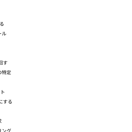
る
ール
回す
の特定
ート
にする
求
リング