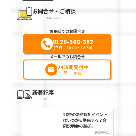
お問合せ・ご相談
contact
お電話でのお問合せ
0120-368-362
(平日 10:00～18:30)
メールでのお問合せ
24時間受付中
markunread
＼即日対応／
新着記事
new
28卒の新卒採用イベント
はいつから準備する？合
同説明会の選び...
2026/6/22