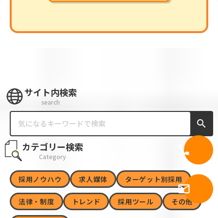
サイト内検索
search
search
カテゴリー検索
call
電話問合
Category
採用ノウハウ
求人媒体
ターゲット別採用
メール問
mail_outline
せ
法律・制度
トレンド
採用ツール
その他