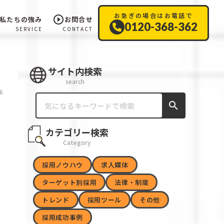
お急ぎの場合はお電話で
play_circle_outline
私たちの強み
お問合せ
0120-368-362
SERVICE
CONTACT
サイト内検索
search
6
search
カテゴリー検索
Category
採用ノウハウ
求人媒体
ターゲット別採用
法律・制度
トレンド
採用ツール
その他
採用成功事例