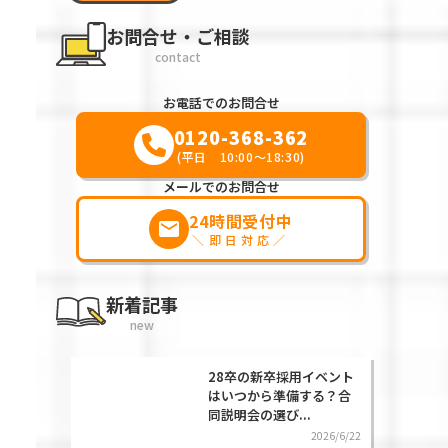
お問合せ・ご相談
contact
お電話でのお問合せ
0120-368-362
(平日 10:00～18:30)
メールでのお問合せ
24時間受付中
markunread
＼即日対応／
新着記事
new
28卒の新卒採用イベント
はいつから準備する？合
同説明会の選び...
2026/6/22