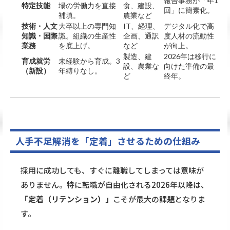
報告事務が「年1
特定技能
場の労働力を直接
食、建設、
回」に簡素化。
補填。
農業など
技術・人文
大卒以上の専門知
IT、経理、
デジタル化で高
知識・国際
識。組織の生産性
企画、通訳
度人材の流動性
業務
を底上げ。
など
が向上。
製造、建
2026年は移行に
育成就労
未経験から育成。3
設、農業な
向けた準備の最
（新設）
年縛りなし。
ど
終年。
人手不足解消を「定着」させるための仕組み
採用に成功しても、すぐに離職してしまっては意味が
ありません。特に転職が自由化される2026年以降は、
「定着（リテンション）」
こそが最大の課題となりま
す。