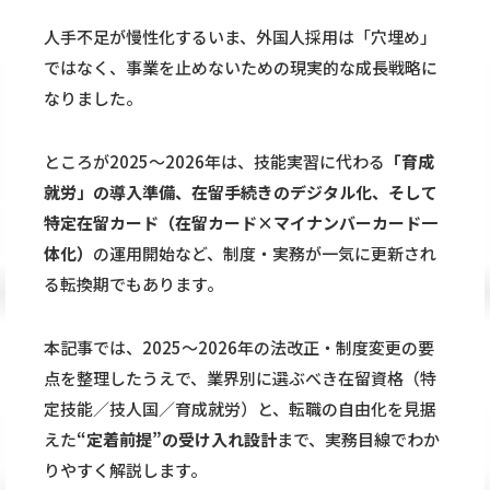
人手不足が慢性化するいま、外国人採用は「穴埋め」
ではなく、事業を止めないための現実的な成長戦略に
なりました。
ところが2025〜2026年は、技能実習に代わる
「育成
就労」の導入準備、在留手続きのデジタル化、そして
特定在留カード（在留カード×マイナンバーカード一
体化）
の運用開始など、制度・実務が一気に更新され
る転換期でもあります。
本記事では、2025〜2026年の法改正・制度変更の要
点を整理したうえで、業界別に選ぶべき在留資格（特
定技能／技人国／育成就労）と、転職の自由化を見据
えた
“定着前提”の受け入れ設計
まで、実務目線でわか
りやすく解説します。