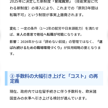
2025年に決定した新制度
「育成就労」
（技能実習に代
わる新制度）の導入により、これまでの「原則3年間は
転職不可」という制限が事実上撤廃されます。
変化：
一定の条件（1〜2年の就労や日本語能力）を満たせ
ば、
本人の意思で他社へ転職が可能
になります。
影響：
2026年からは「辞めない前提」の管理ではなく、
「選
ばれ続けるための職場環境づくり」
が採用戦略の要となりま
す。
② 手数料の大幅引き上げと「コスト」の再
定義
現在、政府内では在留手続きに伴う手数料を、欧米諸
国並みの水準へ引き上げる検討が進んでいます。