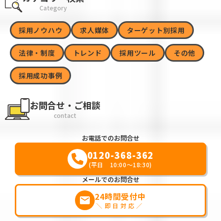
Category
採用ノウハウ
求人媒体
ターゲット別採用
法律・制度
トレンド
採用ツール
その他
採用成功事例
お問合せ・ご相談
contact
お電話でのお問合せ
0120-368-362
(平日 10:00～18:30)
メールでのお問合せ
24時間受付中
markunread
＼即日対応／