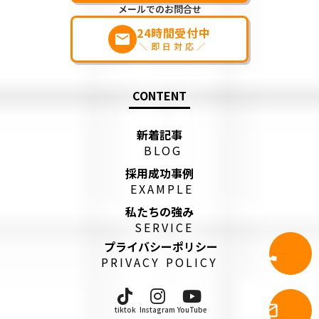
メールでのお問合せ
24時間受付中
markunread
＼即日対応／
CONTENT
新着記事
BLOG
採用成功事例
EXAMPLE
私たちの強み
SERVICE
プライバシーポリシー
call
電話問合
PRIVACY POLICY
メール問
mail_outline
tiktok
Instagram
YouTube
せ