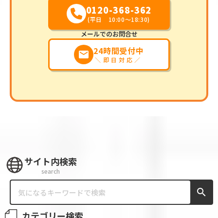
0120-368-362
(平日 10:00～18:30)
メールでのお問合せ
24時間受付中
markunread
＼即日対応／
サイト内検索
search
search
カテゴリー検索