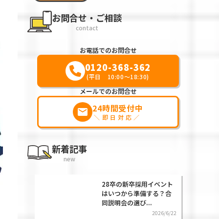
お問合せ・ご相談
contact
お電話でのお問合せ
0120-368-362
(平日 10:00～18:30)
メールでのお問合せ
24時間受付中
markunread
＼即日対応／
新着記事
new
28卒の新卒採用イベント
はいつから準備する？合
同説明会の選び...
2026/6/22