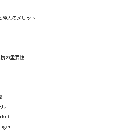
みと導入のメリット
連携の重要性
較
ール
ket
ger