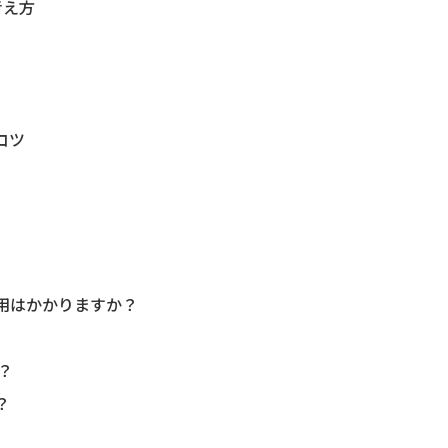
考え方
コツ
途費用はかかりますか？
か？
？