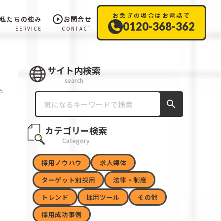
お急ぎの場合はお電話で
play_circle_outline
私たちの強み
お問合せ
0120-368-362
SERVICE
CONTACT
サイト内検索
search
5
search
カテゴリー検索
Category
採用ノウハウ
求人媒体
ターゲット別採用
法律・制度
トレンド
採用ツール
その他
採用成功事例