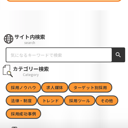
サイト内検索
search
search
カテゴリー検索
Category
採用ノウハウ
求人媒体
ターゲット別採用
法律・制度
トレンド
採用ツール
その他
採用成功事例