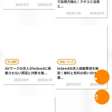
で採用力強化！クチコミ活用
2025/9/2
2026/5/19
と...
2024/1/26
2026/4/16
求人媒体
採用ノウハウ
Airワークの求人がIndeedに掲
Indeedの求人掲載費用を解
載されない原因と対策を徹...
説！無料と有料の使い分けで応
call
電話問合
募...
2025/10/9
2026/5/19
2025/9/19
2026/5/19
メール問
mail_outline
せ