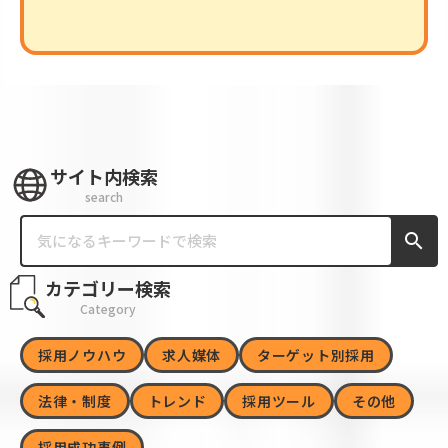
サイト内検索
search
search
カテゴリー検索
Category
採用ノウハウ
求人媒体
ターゲット別採用
法律・制度
トレンド
採用ツール
その他
採用成功事例