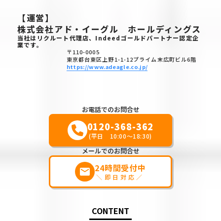
【運営】
株式会社アド・イーグル ホールディングス
当社はリクルート代理店、Indeedゴールドパートナー認定企
業です。
〒110-0005
東京都台東区上野1-1-12プライム末広町ビル6階
https://www.adeagle.co.jp/
お電話でのお問合せ
0120-368-362
(平日 10:00～18:30)
メールでのお問合せ
24時間受付中
markunread
＼即日対応／
CONTENT