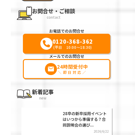
お問合せ・ご相談
contact
お電話でのお問合せ
0120-368-362
(平日 10:00～18:30)
メールでのお問合せ
24時間受付中
markunread
＼即日対応／
新着記事
new
28卒の新卒採用イベント
はいつから準備する？合
同説明会の選び...
2026/6/22