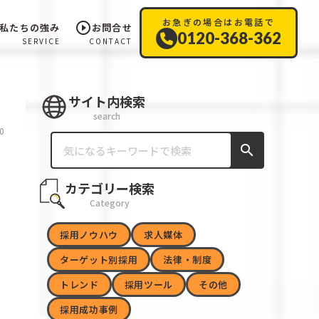
お急ぎの場合はお電話で
play_circle_outline
私たちの強み
お問合せ
0120-368-362
SERVICE
CONTACT
サイト内検索
search
0
search
カテゴリー検索
Category
採用ノウハウ
求人媒体
ターゲット別採用
法律・制度
トレンド
採用ツール
その他
採用成功事例