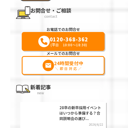
お問合せ・ご相談
contact
お電話でのお問合せ
0120-368-362
(平日 10:00～18:30)
メールでのお問合せ
24時間受付中
markunread
＼即日対応／
新着記事
new
28卒の新卒採用イベント
はいつから準備する？合
同説明会の選び...
2026/6/22