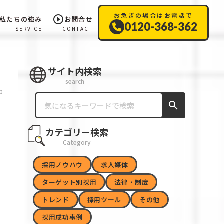
お急ぎの場合はお電話で
play_circle_outline
私たちの強み
お問合せ
0120-368-362
SERVICE
CONTACT
サイト内検索
search
0
search
カテゴリー検索
Category
採用ノウハウ
求人媒体
ターゲット別採用
法律・制度
トレンド
採用ツール
その他
採用成功事例