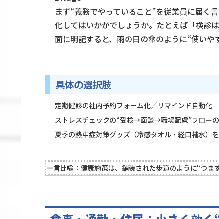
まず“義務でやっていること”を従業員に届く
化してはいかがでしょうか。たとえば「検診は
面に明記すると、雨の日の傘のように“使いや
具体の選択肢
定期健診の社内予約フォーム化／リマインド自動化
ストレスチェックの“受検→面談→職場配慮”フロー
夏季の熱中症対策グッズ（冷感タオル・経口補水）を“
一言比喩：健康施策は、舗装された歩道のように“つま
食事・通勤・住居：小さく効く