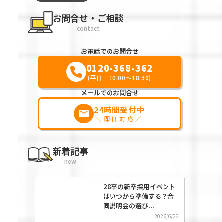
お問合せ・ご相談
contact
お電話でのお問合せ
0120-368-362
(平日 10:00～18:30)
メールでのお問合せ
24時間受付中
markunread
＼即日対応／
新着記事
new
28卒の新卒採用イベント
はいつから準備する？合
同説明会の選び...
2026/6/22