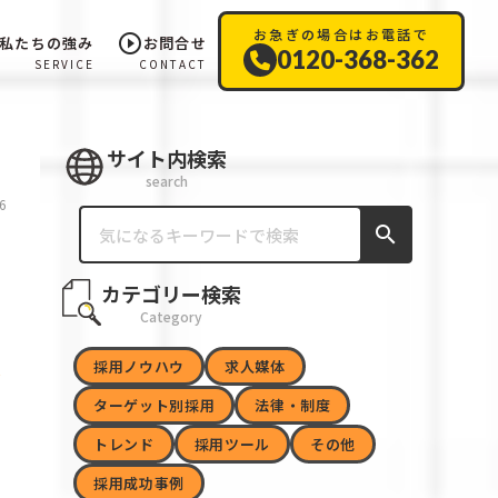
お急ぎの場合はお電話で
play_circle_outline
私たちの強み
お問合せ
0120-368-362
SERVICE
CONTACT
サイト内検索
search
6
search
カテゴリー検索
Category
採用ノウハウ
求人媒体
ターゲット別採用
法律・制度
トレンド
採用ツール
その他
採用成功事例