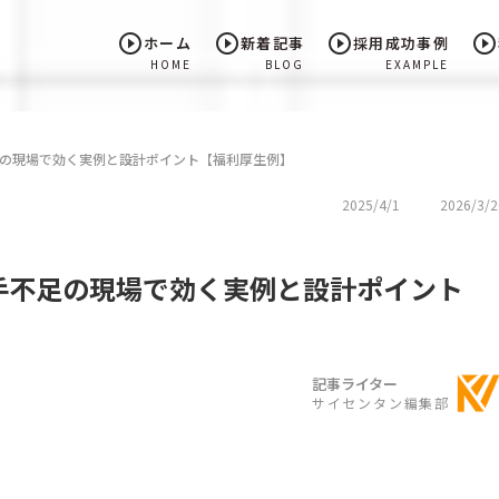
play_circle_outline
play_circle_outline
play_circle_outline
play_circle_outline
ホーム
新着記事
採用成功事例
HOME
BLOG
EXAMPLE
の現場で効く実例と設計ポイント【福利厚生例】
2025/4/1
2026/3/2
手不足の現場で効く実例と設計ポイント
記事ライター
サイセンタン編集部