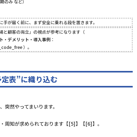
期のみ など）
に手が届く前に、まず安全に乗れる段を置きます。
場と顧客の両立」の視点が参考になります（
ト・デメリット・導入事例
：
s_code_free
）。
予定表”に織り込む
、突然やってまいります。
周知が求められております【[5]】【[6]】。