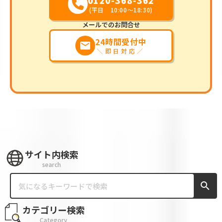
0120-368-362
(平日 10:00～18:30)
メールでのお問合せ
24時間受付中
markunread
＼即日対応／
サイト内検索
search
search
カテゴリー検索
Category