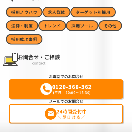
採用ノウハウ
求人媒体
ターゲット別採用
法律・制度
トレンド
採用ツール
その他
採用成功事例
お問合せ・ご相談
contact
お電話でのお問合せ
0120-368-362
(平日 10:00～18:30)
メールでのお問合せ
24時間受付中
markunread
＼即日対応／