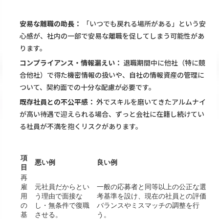
安易な離職の助長：
「いつでも戻れる場所がある」という安
心感が、社内の一部で安易な離職を促してしまう可能性があ
ります。
コンプライアンス・情報漏えい：
退職期間中に他社（特に競
合他社）で得た機密情報の扱いや、自社の情報資産の管理に
ついて、契約面での十分な配慮が必要です。
既存社員との不公平感：
外でスキルを磨いてきたアルムナイ
が高い待遇で迎えられる場合、ずっと会社に在籍し続けてい
る社員が不満を抱くリスクがあります。
項
悪い例
良い例
目
再
雇
元社員だからとい
一般の応募者と同等以上の公正な選
用
う理由で面接な
考基準を設け、現在の社員との評価
の
し・無条件で復職
バランスやミスマッチの調整を行
基
させる。
う。