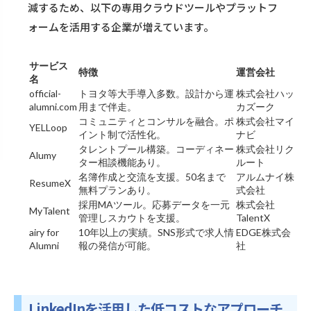
減するため、以下の専用クラウドツールやプラットフ
ォームを活用する企業が増えています。
サービス
特徴
運営会社
名
official-
トヨタ等大手導入多数。設計から運
株式会社ハッ
alumni.com
用まで伴走。
カズーク
コミュニティとコンサルを融合。ポ
株式会社マイ
YELLoop
イント制で活性化。
ナビ
タレントプール構築。コーディネー
株式会社リク
Alumy
ター相談機能あり。
ルート
名簿作成と交流を支援。50名まで
アルムナイ株
ResumeX
無料プランあり。
式会社
採用MAツール。応募データを一元
株式会社
MyTalent
管理しスカウトを支援。
TalentX
airy for
10年以上の実績。SNS形式で求人情
EDGE株式会
Alumni
報の発信が可能。
社
LinkedInを活用した低コストなアプローチ