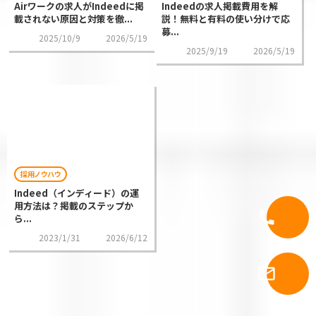
Airワークの求人がIndeedに掲
Indeedの求人掲載費用を解
載されない原因と対策を徹...
説！無料と有料の使い分けで応
募...
2025/10/9
2026/5/19
2025/9/19
2026/5/19
採用ノウハウ
Indeed（インディード）の運
用方法は？掲載のステップか
call
電話問合
ら...
2023/1/31
2026/6/12
メール問
mail_outline
せ