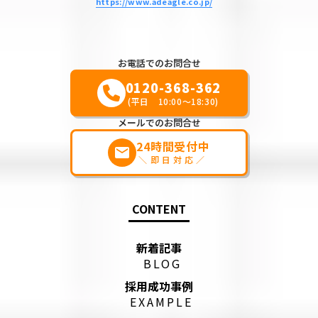
https://www.adeagle.co.jp/
お電話でのお問合せ
0120-368-362
(平日 10:00～18:30)
メールでのお問合せ
24時間受付中
markunread
＼即日対応／
CONTENT
新着記事
BLOG
採用成功事例
EXAMPLE