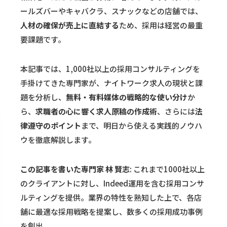
ールズバーやキャバクラ、スナックなどの店舗では、
人材の確保が売上に直結する
ため、採用は経営の最重
要課題です。
本記事では、1,000社以上の採用コンサルティングを
手掛けてきた専門家が、ナイトワーク求人の現状と課
題を分析し、
無料・有料媒体の戦略的な使い分け
か
ら、
求職者の心に響く求人原稿の作成術
、さらには
法
律遵守のポイント
まで、明日から使える実践的ノウハ
ウを徹底解説します。
この記事を書いた専門家
林 賢志
: これまで1000社以上
のクライアントに対し、Indeed運用を含む採用コンサ
ルティングを提供。業界の特性を熟知した上で、各店
舗に最適な採用戦略を提案し、数多くの採用成功事例
を創出。