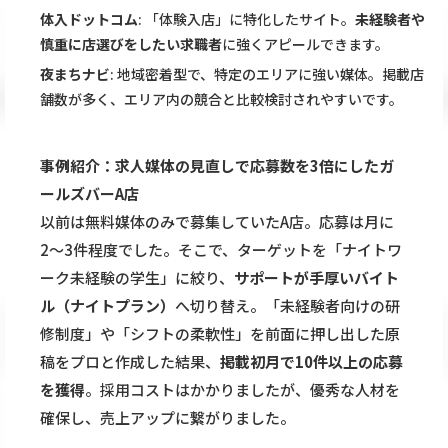
体入ドットコム
: 「体験入店」に特化したサイト。
未経験者や
慎重に店選びをしたい求職者
に強くアピールできます。
夜まちナビ
: 地域密着型で、特定のエリアに強い媒体。掲載店
舗数が多く、エリア内の競合と比較検討されやすいです。
事例紹介：求人媒体の見直しで応募数を3倍にしたガ
ールズバーA店
以前は無料媒体のみで募集していたA店。応募は月に
2〜3件程度でした。そこで、ターゲットを「ナイトワ
ーク未経験の学生」に絞り、
サポートが手厚いバイト
ル（ナイトプラン）
へ切り替え。「未経験者向けの研
修制度」や「シフトの柔軟性」を前面に押し出した原
稿をプロと作成した結果、
掲載初月で10件以上の応募
を獲得
。採用コストはかかりましたが、優秀な人材を
確保し、売上アップに繋がりました。