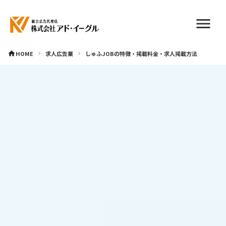
menu
HOME
求人広告業
しゅふJOBの特徴・掲載料金・求人掲載方法
home
keyboard_arrow_right
keyboard_arrow_right