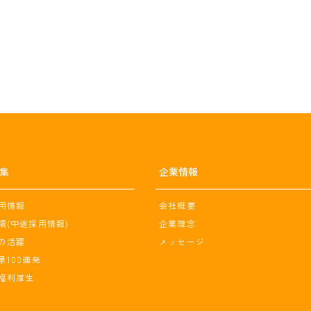
集
企業情報
用情報
会社概要
項(中途採用情報)
企業理念
の活躍
メッセージ
景100連発
福利厚生