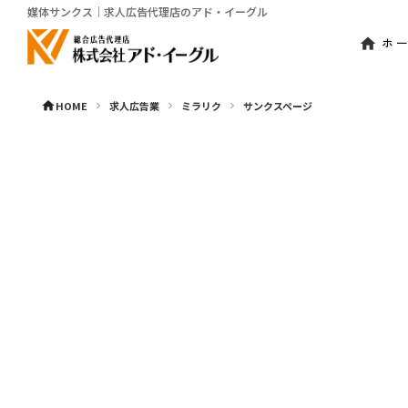
媒体サンクス｜求人広告代理店のアド・イーグル
ホ
home
HOME
求人広告業
ミラリク
サンクスページ
home
keyboard_arrow_right
keyboard_arrow_right
keyboard_arrow_right