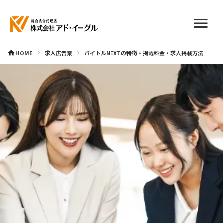
menu
HOME
求人広告業
バイトルNEXTの特徴・掲載料金・求人掲載方法
home
keyboard_arrow_right
keyboard_arrow_right