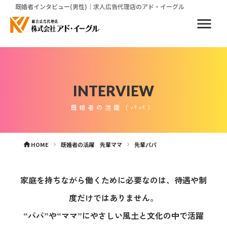
既婚者インタビュー(男性)｜求人広告代理店のアド・イーグル
menu
INTERVIEW
既婚者の活躍（パパ）
HOME
既婚者の活躍 先輩ママ
先輩パパ
home
keyboard_arrow_right
keyboard_arrow_right
家庭を持ちながら働くために必要なのは、待遇や制
度だけではありません。
“パパ”や“ママ”にやさしい風土と文化の中で活躍