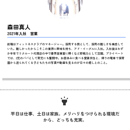
森田真人
2021年入社 営業
前職はフィットネスクラブのマネージャー。採用する側として、採用の難しさを痛感して
いた。難しかったからこそこの業界に興味を持ち、アド・イーグルに入社。入社後はわず
か半年でリクルート代理店の中で優秀営業賞に輝くなど即戦力として活躍。プライベート
では、2児のパパとして育児にも奮闘中。お昼休みに食べる愛妻弁当と、帰りの電車で保育
園から送られてくる子どもたちの写真や動画を見るのが日々の癒しとのこと。
highlight
平日は仕事、土日は家族。メリハリをつけられる環境だ
から、どっちも充実。