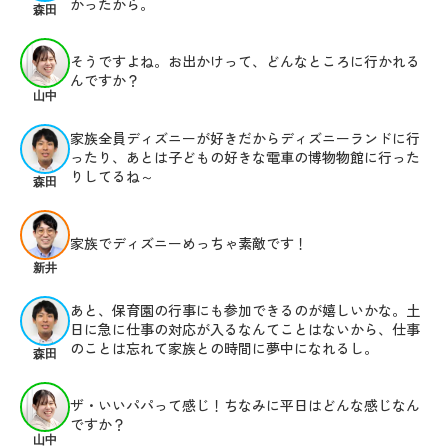
かったから。
森田
そうですよね。お出かけって、どんなところに行かれる
んですか？
山中
家族全員ディズニーが好きだからディズニーランドに行
ったり、あとは子どもの好きな電車の博物物館に行った
りしてるね～
森田
家族でディズニーめっちゃ素敵です！
新井
あと、保育園の行事にも参加できるのが嬉しいかな。土
日に急に仕事の対応が入るなんてことはないから、仕事
のことは忘れて家族との時間に夢中になれるし。
森田
ザ・いいパパって感じ！ちなみに平日はどんな感じなん
ですか？
山中