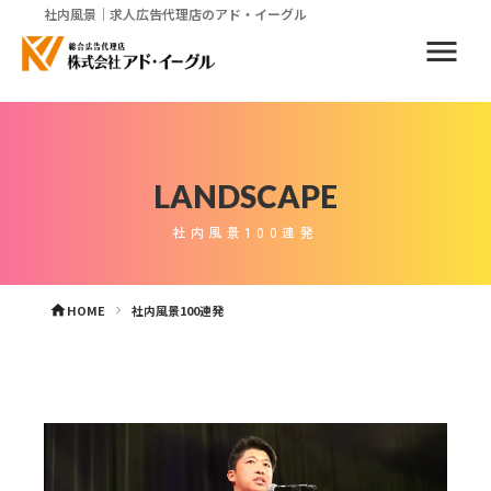
社内風景｜求人広告代理店のアド・イーグル
menu
LANDSCAPE
社内風景100連発
HOME
社内風景100連発
home
keyboard_arrow_right